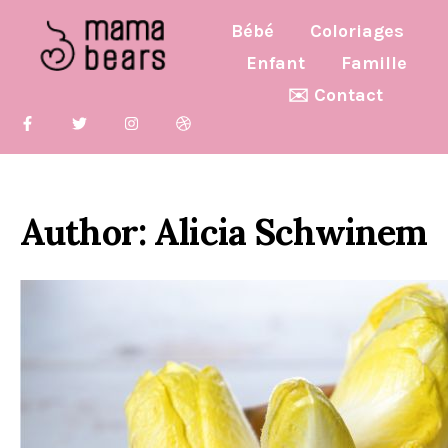
Bébé
Coloriages
Enfant
Famille
✉️ Contact
Author: Alicia Schwinem