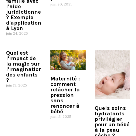
famille avec
juin 20, 2025
l’aide
juridictionnelle
? Exemple
d'application
à Lyon
juin 24, 2025
Quel est
l'impact de
la magie sur
l'imagination
des enfants
Maternité :
?
comment
juin 13, 2025
relâcher la
pression
sans
renoncer à
Quels soins
bébé
hydratants
juin 13, 2025
privilégier
pour un bébé
à la peau
sèche ?