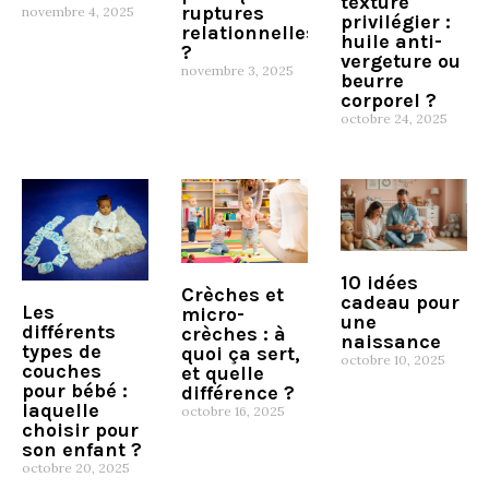
texture
ruptures
novembre 4, 2025
privilégier :
relationnelles
huile anti-
?
vergeture ou
novembre 3, 2025
beurre
corporel ?
octobre 24, 2025
10 idées
Crèches et
cadeau pour
Les
micro-
une
différents
crèches : à
naissance
types de
quoi ça sert,
octobre 10, 2025
couches
et quelle
pour bébé :
différence ?
laquelle
octobre 16, 2025
choisir pour
son enfant ?
octobre 20, 2025