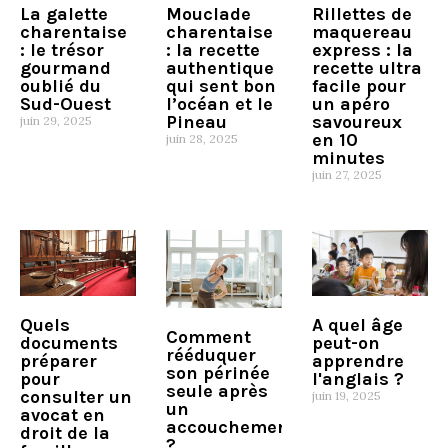
La galette
Mouclade
Rillettes de
charentaise
charentaise
maquereau
: le trésor
: la recette
express : la
gourmand
authentique
recette ultra
oublié du
qui sent bon
facile pour
Sud-Ouest
l’océan et le
un apéro
Pineau
savoureux
juin 29, 2025
en 10
juin 28, 2025
minutes
juin 27, 2025
A quel âge
Quels
Comment
peut-on
documents
rééduquer
apprendre
préparer
son périnée
l'anglais ?
pour
seule après
consulter un
juin 19, 2025
un
avocat en
accouchement
droit de la
?