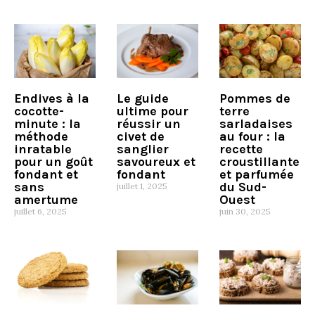
Endives à la
Le guide
Pommes de
cocotte-
ultime pour
terre
minute : la
réussir un
sarladaises
méthode
civet de
au four : la
inratable
sanglier
recette
pour un goût
savoureux et
croustillante
fondant et
fondant
et parfumée
sans
du Sud-
juillet 1, 2025
amertume
Ouest
juillet 6, 2025
juin 30, 2025