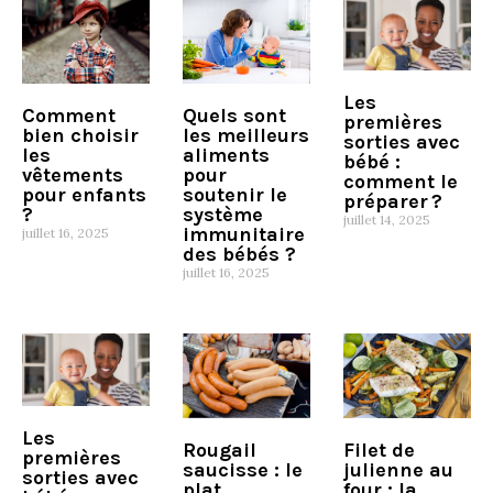
Les
Quels sont
Comment
premières
les meilleurs
bien choisir
sorties avec
aliments
les
bébé :
pour
vêtements
comment le
soutenir le
pour enfants
préparer ?
système
?
juillet 14, 2025
immunitaire
juillet 16, 2025
des bébés ?
juillet 16, 2025
Les
Rougail
Filet de
premières
saucisse : le
julienne au
sorties avec
plat
four : la