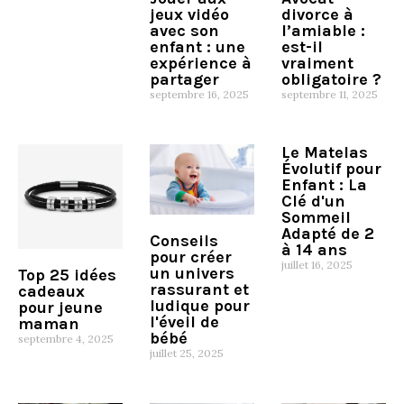
divorce à
jeux vidéo
l’amiable :
avec son
est-il
enfant : une
vraiment
expérience à
obligatoire ?
partager
septembre 11, 2025
septembre 16, 2025
Le Matelas
Évolutif pour
Enfant : La
Clé d'un
Sommeil
Adapté de 2
Conseils
à 14 ans
pour créer
juillet 16, 2025
un univers
Top 25 idées
rassurant et
cadeaux
ludique pour
pour jeune
l'éveil de
maman
bébé
septembre 4, 2025
juillet 25, 2025