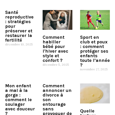
Santé
reproductive
: stratégies
pour
préserver et
restaurer la
Comment
Sport en
fertilité
habiller
club et poux
décembre 10, 2025
bébé pour
: comment
l'hiver avec
protéger ses
style et
enfants
confort ?
toute l’année
?
décembre 5, 2025
novembre 27, 2025
Mon enfant
Comment
a mal à la
annoncer un
gorge :
divorce à
comment le
son
soulager
entourage
avec douceur
sans
Quelle
?
provoquer de