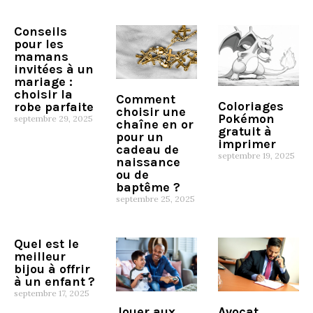
Conseils
pour les
mamans
invitées à un
mariage :
choisir la
Comment
Coloriages
robe parfaite
choisir une
Pokémon
septembre 29, 2025
chaîne en or
gratuit à
pour un
imprimer
cadeau de
septembre 19, 2025
naissance
ou de
baptême ?
septembre 25, 2025
Quel est le
meilleur
bijou à offrir
à un enfant ?
septembre 17, 2025
Avocat
Jouer aux