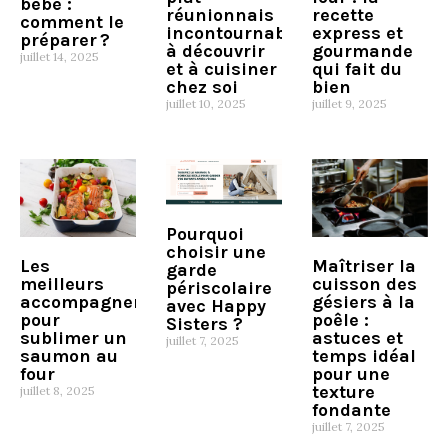
bébé :
réunionnais
recette
comment le
incontournable
express et
préparer ?
à découvrir
gourmande
juillet 14, 2025
et à cuisiner
qui fait du
chez soi
bien
juillet 10, 2025
juillet 9, 2025
Pourquoi
choisir une
Les
Maîtriser la
garde
meilleurs
cuisson des
périscolaire
accompagnements
gésiers à la
avec Happy
pour
poêle :
Sisters ?
sublimer un
astuces et
juillet 7, 2025
saumon au
temps idéal
four
pour une
texture
juillet 8, 2025
fondante
juillet 7, 2025