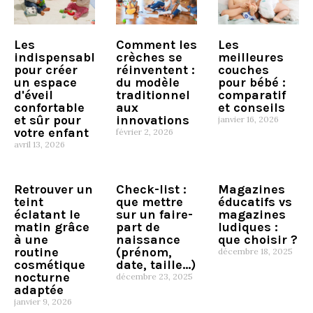
Les
Comment les
Les
indispensables
crèches se
meilleures
pour créer
réinventent :
couches
un espace
du modèle
pour bébé :
d'éveil
traditionnel
comparatif
confortable
aux
et conseils
et sûr pour
innovations
janvier 16, 2026
votre enfant
février 2, 2026
avril 13, 2026
Retrouver un
Check-list :
Magazines
teint
que mettre
éducatifs vs
éclatant le
sur un faire-
magazines
matin grâce
part de
ludiques :
à une
naissance
que choisir ?
routine
(prénom,
décembre 18, 2025
cosmétique
date, taille…)
nocturne
décembre 23, 2025
adaptée
janvier 9, 2026