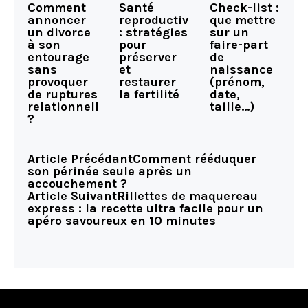
Comment
Santé
Check-list :
annoncer
reproductive
que mettre
un divorce
: stratégies
sur un
à son
pour
faire-part
entourage
préserver
de
sans
et
naissance
provoquer
restaurer
(prénom,
de ruptures
la fertilité
date,
relationnelles
taille…)
?
Article Précédant
Comment rééduquer
son périnée seule après un
accouchement ?
Article Suivant
Rillettes de maquereau
express : la recette ultra facile pour un
apéro savoureux en 10 minutes