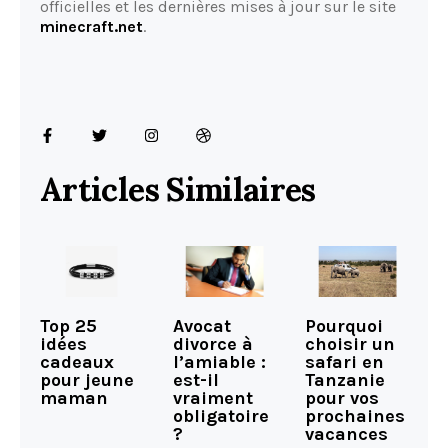
officielles et les dernières mises à jour sur le site
minecraft.net
.
Articles Similaires
Top 25
Avocat
Pourquoi
idées
divorce à
choisir un
cadeaux
l’amiable :
safari en
pour jeune
est-il
Tanzanie
maman
vraiment
pour vos
obligatoire
prochaines
?
vacances