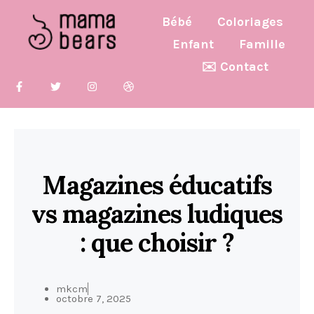
Bébé
Coloriages
Enfant
Famille
✉️ Contact
Magazines éducatifs
vs magazines ludiques
: que choisir ?
mkcm
octobre 7, 2025