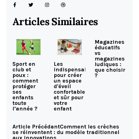
Articles Similaires
Magazines
éducatifs
vs
magazines
Sport en
Les
ludiques :
club et
indispensables
que choisir
poux :
pour créer
?
comment
un espace
protéger
d'éveil
ses
confortable
enfants
et sûr pour
toute
votre
l’année ?
enfant
Article Précédant
Comment les crèches
se réinventent : du modèle traditionnel
aux innovations