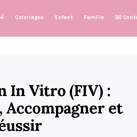
bé
Coloriages
Enfant
Famille
✉️ Cont
 In Vitro (FIV) :
 Accompagner et
éussir