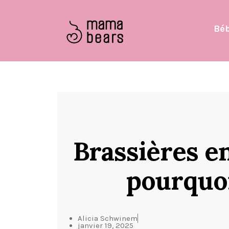
Bé
Brassières en
pourquoi
Alicia Schwinem
janvier 19, 2025