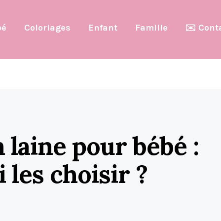
bé
Coloriages
Enfant
Famille
✉️ Cont
 laine pour bébé :
 les choisir ?