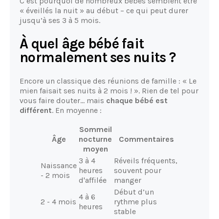
C’est pourquoi de nombreux bébés semblent être
« éveillés la nuit » au début – ce qui peut durer
jusqu’à ses 3 à 5 mois.
À quel âge bébé fait
normalement ses nuits ?
Encore un classique des réunions de famille : « Le
mien faisait ses nuits à 2 mois ! ». Rien de tel pour
vous faire douter… mais
chaque bébé est
différent
. En moyenne :
Sommeil
Âge
nocturne
Commentaires
moyen
3 à 4
Réveils fréquents,
Naissance
heures
souvent pour
- 2 mois
d'affilée
manger
Début d’un
4 à 6
2 - 4 mois
rythme plus
heures
stable