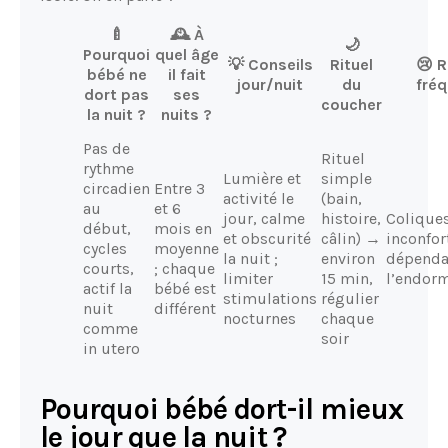
🍼
🕰️ À
🌙
Pourquoi
quel âge
💡 Conseils
Rituel
😢 R
bébé ne
il fait
jour/nuit
du
fré
dort pas
ses
coucher
la nuit ?
nuits ?
Pas de
Rituel
rythme
Lumière et
simple
circadien
Entre 3
activité le
(bain,
au
et 6
jour, calme
histoire,
Coliques
début,
mois en
et obscurité
câlin) →
inconfor
cycles
moyenne
la nuit ;
environ
dépenda
courts,
; chaque
limiter
15 min,
l’endor
actif la
bébé est
stimulations
régulier
nuit
différent
nocturnes
chaque
comme
soir
in utero
Pourquoi bébé dort-il mieux
le jour que la nuit ?