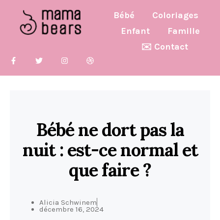
Bébé
Coloriages
Enfant
Famille
✉️ Contact
Bébé ne dort pas la
nuit : est-ce normal et
que faire ?
Alicia Schwinem
décembre 16, 2024